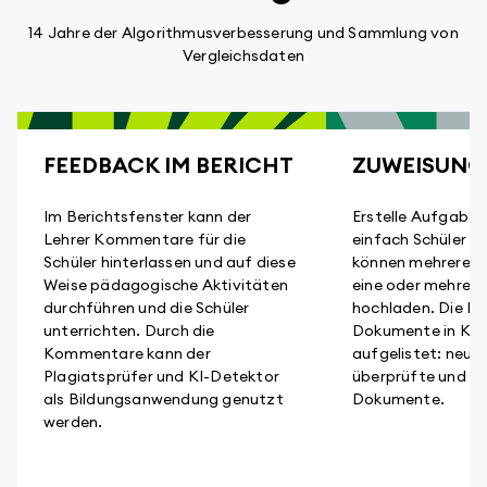
14 Jahre der Algorithmusverbesserung und Sammlung von
Vergleichsdaten
FEEDBACK IM BERICHT
ZUWEISUNG
Im Berichtsfenster kann der
Erstelle Aufgaben
Lehrer Kommentare für die
einfach Schüler zu
Schüler hinterlassen und auf diese
können mehrere D
Weise pädagogische Aktivitäten
eine oder mehrer
durchführen und die Schüler
hochladen. Die Leh
unterrichten. Durch die
Dokumente in Kat
Kommentare kann der
aufgelistet: neu e
Plagiatsprüfer und KI-Detektor
überprüfte und ni
als Bildungsanwendung genutzt
Dokumente.
werden.