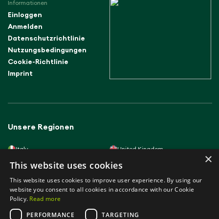
Informationen
Einloggen
Anmelden
Datenschutzrichtlinie
Nutzungsbedingungen
Cookie-Richtlinie
Imprint
Unsere Regionen
Italy
United Kingdom
×
Lithuania
France
This website uses cookies
Spain
Germany
Latvia
Slovakia
This website uses cookies to improve user experience. By using our
Poland
Portugal
Hungary
website you consent to all cookies in accordance with our Cookie
Policy.
Read more
PERFORMANCE
TARGETING