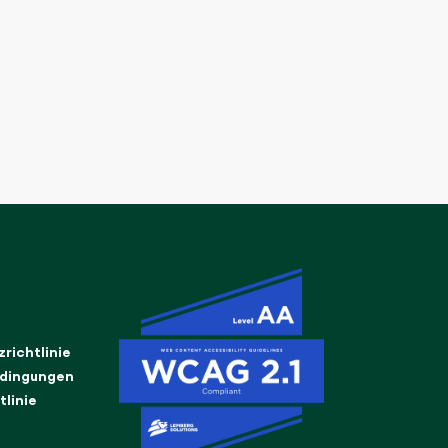
richtlinie
dingungen
tlinie