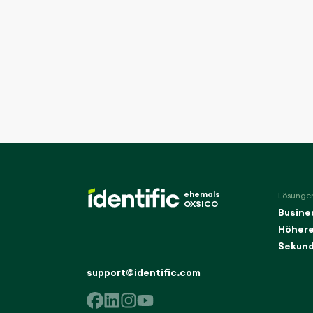
ehemals
Lösunge
OXSICO
Busine
Höhere
Sekund
support@identific.com