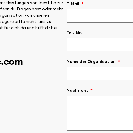
enstleistungen von Identific zur
E-Mail
*
Wenn du Fragen hast oder mehr
rganisation von unseren
zögere bitte nicht, uns zu
für dich da und hilft dir bei
Tel.-Nr.
c.com
Name der Organisation
*
Nachricht
*